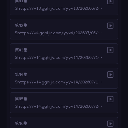
第41集
$https://v13.gghijk.com/yyv13/202606/28/ddX219pQjf27/video/index.m3u8
第42集
$https://v4.gghijk.com/yyv4/202607/05/MMc1Q4J5rg27/video/index.m3u8
第43集
$https://v14.gghijk.com/yyv14/202607/12/VEtiimGq0727/video/index.m3u8
第44集
$https://v14.gghijk.com/yyv14/202607/15/Ms4FSv5fLF27/video/index.m3u8
第45集
$https://v14.gghijk.com/yyv14/202607/26/d3yzKmNEA827/video/index.m3u8
第46集