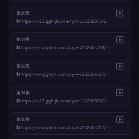
第28集
$https://v13.gghijk.com/yyv13/202603/29/XxB4ZRc1Tu27/video/index.m3u8
第31集
$https://v4.gghijk.com/yyv4/202604/19/CmztRTThyq19/video/index.m3u8
第32集
$https://v4.gghijk.com/yyv4/202604/27/0zVt1TVYVn19/video/index.m3u8
第34集
$https://v13.gghijk.com/yyv13/202605/10/RvCxrxwxa224/video/index.m3u8
第35集
$https://v5.gghijk.com/yyv5/202605/17/Z1w7SxjQSC24/video/index.m3u8