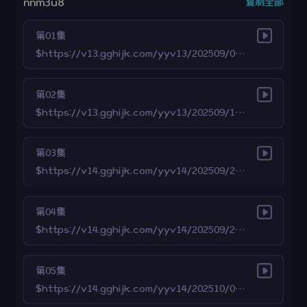
Make your dream come true. Good luck！ 必须阻止企图侵
nnm3u8
复制全部
略现实的梦魇的入侵！ 被托付世界命运的莫，作为假面骑士
ZZZ的梦境任务正式开启！
第01集
$https://v13.gghijk.com/yyv13/202509/07/Qy8mzmT17W22/video/index.m3u8
第02集
$https://v13.gghijk.com/yyv13/202509/14/dssxeLkKXJ22/video/index.m3u8
第03集
$https://v14.gghijk.com/yyv14/202509/21/spmUprzKzv23/video/index.m3u8
第04集
$https://v14.gghijk.com/yyv14/202509/28/z2zmJBb6uA22/video/index.m3u8
第05集
$https://v14.gghijk.com/yyv14/202510/05/26N11ZyHCV20/video/index.m3u8