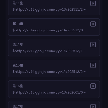
第11集
$https://v13.gghijk.com/yyv13/202511/23/GKMk4pnh7321/video/index.m3u8
第13集
$https://v14.gghijk.com/yyv14/202512/07/rVM8F6GYcP27/video/index.m3u8
第14集
$https://v14.gghijk.com/yyv14/202512/14/FwSakQuymg22/video/index.m3u8
第15集
$https://v14.gghijk.com/yyv14/202512/21/BM2B7163kC22/video/index.m3u8
第16集
$https://v13.gghijk.com/yyv13/202601/04/jACN7tN05P27/video/index.m3u8
第17集