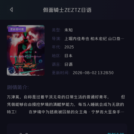
假面骑士ZEZTZ日语
类型：
未知
更新第46集
导演：
上堀内佳寿也
柏木宏纪
山口恭平
柴
年代：
2025
地区：
日本
语言：
日语
更新时间：
2026-08-02 13:28:50
剧情简介：
万津莫。自称是过着平淡无奇的日常生活的普通好青年， 但
凭借能够自由操控梦境的清醒梦能力，每当入睡就会成为无敌的
特工！ 在梦境中为拯救被囚禁的女主角·宁梦而大显身手。
然而，企图将"噩梦"变为现实的怪人·梦魇出现在了这样的梦
境世界中！ 莫用梦中获得的腰带变身为假面骑士ZZZ！