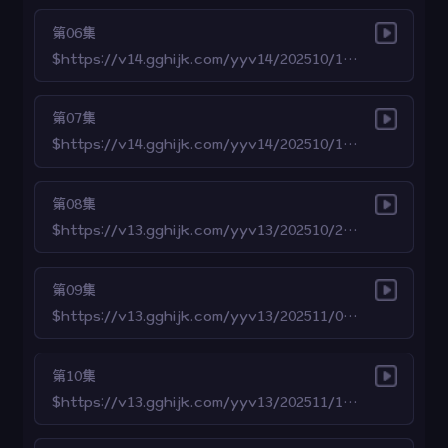
第06集
$https://v14.gghijk.com/yyv14/202510/12/bPizhvxsed20/video/index.m3u8
第07集
$https://v14.gghijk.com/yyv14/202510/19/Db5vbbk4Hs19/video/index.m3u8
第08集
$https://v13.gghijk.com/yyv13/202510/26/ugZSeywvvZ21/video/index.m3u8
第09集
$https://v13.gghijk.com/yyv13/202511/09/xFYn1eQPny23/video/index.m3u8
第10集
$https://v13.gghijk.com/yyv13/202511/16/7px7CzpNW720/video/index.m3u8