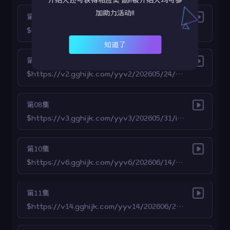
加助力活动!!
第06集
$https://v2.gghijk.com/yyv2/202605/17/tmQagYXMVT24/video/index.m3u8
知道了
第07集
$https://v2.gghijk.com/yyv2/202605/24/8Ys3SNCkkp19/video/index.m3u8
第08集
$https://v3.gghijk.com/yyv3/202605/31/idnRzXkFKU24/video/index.m3u8
第10集
$https://v6.gghijk.com/yyv6/202606/14/sZP7wSnDMU27/video/index.m3u8
第11集
$https://v14.gghijk.com/yyv14/202606/21/4ccLGDD44027/video/index.m3u8