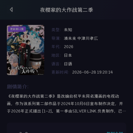
夜樱家的大作战第二季
类型：
未知
更新第12集
导演：
凑未来
中津川孝広
年代：
2026
地区：
日本
语言：
日语
更新时间：
2026-06-28 19:20:14
剧情简介：
《夜樱家的大作战第二季》是改编自权平未同名漫画的电视动
画，作为该系列第二部作品于2024年10月6日宣布制作决定，并
于2026年正式播出 [1-2]。第一季由SILVER LINK.负责制作，已
于2024年4月播出。故事聚焦高中生朝野太阳因事故失去家人
后，与青梅竹马夜樱六美及其家族成员的互动。六美作为代代相