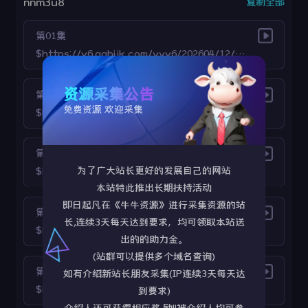
传的间谍家族当家，其兄长凶一郎因过度保护欲将太阳列为清除
nnm3u8
复制全部
目标。为守护六美并保全自身，太阳选择与六美结婚成为夜樱家
女婿，由此展开充满喜剧色彩的家族大作战
第01集
$https://v6.gghijk.com/yyv6/202604/12/V7UtUK2t3W19/video/index.m3u8
资源采集公告
第02集
免费资源 欢迎采集
$https://v1.gghijk.com/yyv1/202604/19/ztEV9pSyDu24/video/index.m3u8
第03集
为了广大站长更好的发展自己的网站
$https://v1.gghijk.com/yyv1/202604/26/3xm4gFP94n24/video/index.m3u8
本站特此推出长期扶持活动
即日起凡在《牛牛资源》进行采集资源的站
第04集
长,连续3天每天达到要求，均可领取本站送
$https://v6.gghijk.com/yyv6/202605/03/ejJD746RCg24/video/index.m3u8
出的的助力金。
(站群可以提供多个域名查询)
第05集
如有介绍新站长朋友采集(IP连续3天每天达
$https://v4.gghijk.com/yyv4/202605/10/rep0pEGhqx19/video/index.m3u8
到要求)
介绍人还可获得相应奖 励!!被介绍人均可参