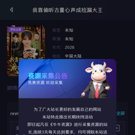
我靠偷听古董心声成捡漏大王
类型：
未知
更新全集
导演：
未知
年代：
2026
地区：
中国大陆
语言：
未知
更新时间：
2026-05-11 02:15:35
资源采集公告
免费资源 欢迎采集
剧情简介：
为了广大站长更好的发展自己的网站
nnm3u8
复制全部
本站特此推出长期扶持活动
即日起凡在《牛牛资源》进行采集资源的站
全集
长,连续3天每天达到要求，均可领取本站送